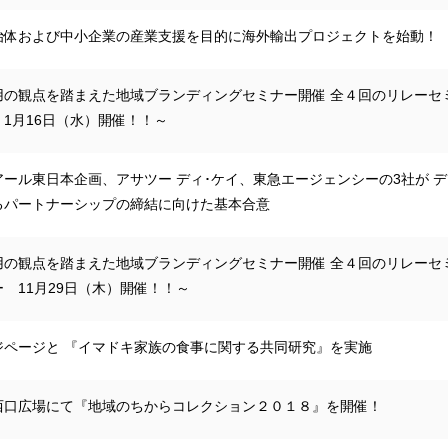
治体および中小企業の産業支援を目的に海外輸出プロジェクトを始動！
用の観点を踏まえた地域ブランディングセミナー開催 全４回のリレーセ
1月16日（水）開催！！～
アール東日本企画、アサツー ディ･ケイ、東急エージェンシーの3社が 
るパートナーシップの締結に向けた基本合意
用の観点を踏まえた地域ブランディングセミナー開催 全４回のリレー
 11月29日（木）開催！！～
ジページと 『イマドキ家族の食事に関する共同研究』を実施
西口広場にて『地域のちからコレクション２０１８』を開催！