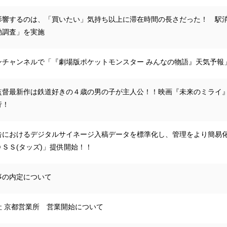
影響するのは、「買いたい」気持ち以上に滞在時間の長さだった！ 駅
動調査」を実施
ンチャンネルで「『劇場版ポケットモンスター みんなの物語』天気予報
監督最新作は鉄道好きの４歳の男の子が主人公！！映画『未来のミライ』
行！
告におけるデジタルサイネージ入稿データを標準化し、管理をより簡易
ＳＳ(タッズ)」提供開始！！
事の内定について
社 京都営業所 営業開始について