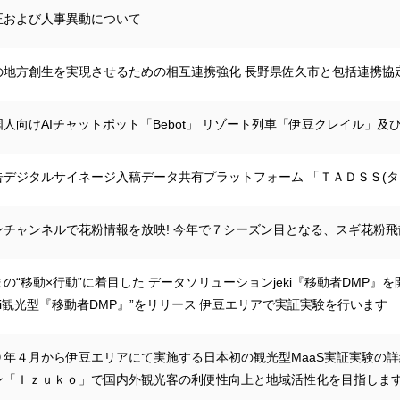
正および人事異動について
の地方創生を実現させるための相互連携強化 長野県佐久市と包括連携協
人向けAIチャットボット「Bebot」 リゾート列車「伊豆クレイル」及
告デジタルサイネージ入稿データ共有プラットフォーム 「ＴＡＤＳＳ(タ
ンチャンネルで花粉情報を放映! 今年で７シーズン目となる、スギ花粉
の“移動×行動”に着目した データソリューションjeki『移動者DMP』
eki観光型『移動者DMP』”をリリース 伊豆エリアで実証実験を行います
９年４月から伊豆エリアにて実施する日本初の観光型MaaS実証実験の詳
ン「Ｉｚｕｋｏ」で国内外観光客の利便性向上と地域活性化を目指しま