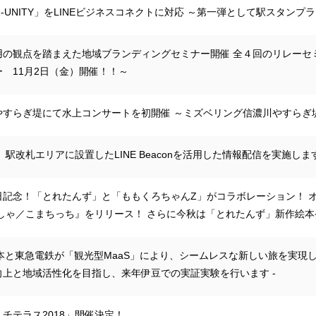
「SF-UNITY」をLINEビジネスコネクトに対応 ～第一弾として駅スタン
用の観点を踏まえた地域ブランディングセミナー開催 全４回のリレーセ
 11月2日（金）開催！！～
やすらぎ堤にて水上コンサートを初開催 ～ミズベリング信濃川やすらぎ
 駅改札エリアに設置したLINE Beaconを活用した情報配信を実施します
日記念！「とれたんず」と「ももくろちゃんZ」がコラボレーション！ 
んしゃ／こまちっち』をリリース！ さらに今秋は「とれたんず」新作絵
本と東急電鉄が「観光型MaaS」により、シームレスな新しい旅を実現し
向上と地域活性化を目指し、来年伊豆での実証実験を行います -
チテラス2018」開催決定！