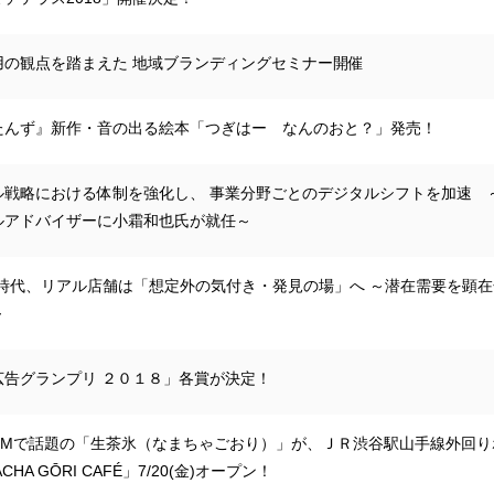
用の観点を踏まえた 地域ブランディングセミナー開催
たんず』新作・音の出る絵本「つぎはー なんのおと？」発売！
ル戦略における体制を強化し、 事業分野ごとのデジタルシフトを加速 
ルアドバイザーに小霜和也氏が就任～
盛時代、リアル店舗は「想定外の気付き・発見の場」へ ～潜在需要を顕在
～
広告グランプリ ２０１８」各賞が決定！
CMで話題の「生茶氷（なまちゃごおり）」が、ＪＲ渋谷駅山手線外回りホ
CHA GŌRI CAFÉ」7/20(金)オープン！