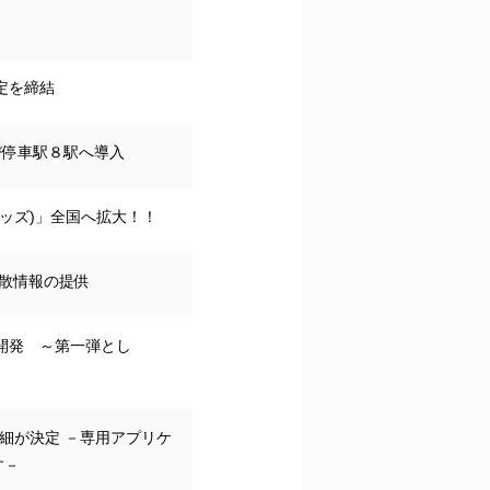
定を締結
び停車駅８駅へ導入
ッズ)」全国へ拡大！！
飛散情報の提供
を開発 ～第一弾とし
細が決定 －専用アプリケ
す－