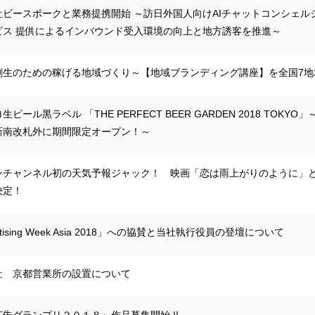
ビースポークと業務提携開始 ～訪日外国人向けAIチャットコンシェルジ
ビス 提供によるインバウンド受入環境の向上と地方誘客を推進～
創生のための稼げる地域づくり～【地域ブランディング講座】を全国7地
生ビール黒ラベル 「THE PERFECT BEER GARDEN 2018 TOK
新南改札外に期間限定オープン！～
ンチャンネル初の天気予報ジャック！ 映画「恋は雨上がりのように」と
決定！
rtising Week Asia 2018」への協賛と当社執行役員の登壇について
社 京都営業所の設置について