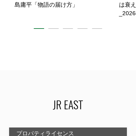
島庸平「物語の届け方」
は衰え
_202
JR EAST
プロパティライセンス