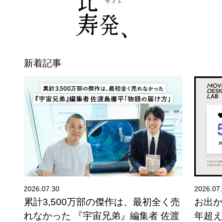
新着記事
2026.07.30
2026.07
夕
累計3,500万部の傑作は、最初全く売
お出
れなかった 『宇宙兄弟』編集者 佐渡
年超