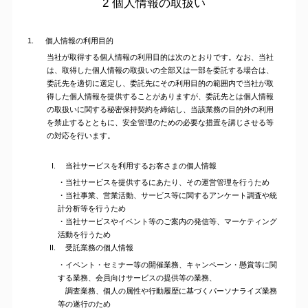
2 個人情報の取扱い
1.
個人情報の利用目的
当社が取得する個人情報の利用目的は次のとおりです。なお、当社
は、取得した個人情報の取扱いの全部又は一部を委託する場合は、
委託先を適切に選定し、委託先にその利用目的の範囲内で当社が取
得した個人情報を提供することがありますが、委託先とは個人情報
の取扱いに関する秘密保持契約を締結し、当該業務の目的外の利用
を禁止するとともに、安全管理のための必要な措置を講じさせる等
の対応を行います。
当社サービスを利用するお客さまの個人情報
・当社サービスを提供するにあたり、その運営管理を行うため
・当社事業、営業活動、サービス等に関するアンケート調査や統
計分析等を行うため
・当社サービスやイベント等のご案内の発信等、マーケティング
活動を行うため
受託業務の個人情報
・イベント・セミナー等の開催業務、キャンペーン・懸賞等に関
する業務、会員向けサービスの提供等の業務、
調査業務、個人の属性や行動履歴に基づくパーソナライズ業務
等の遂行のため