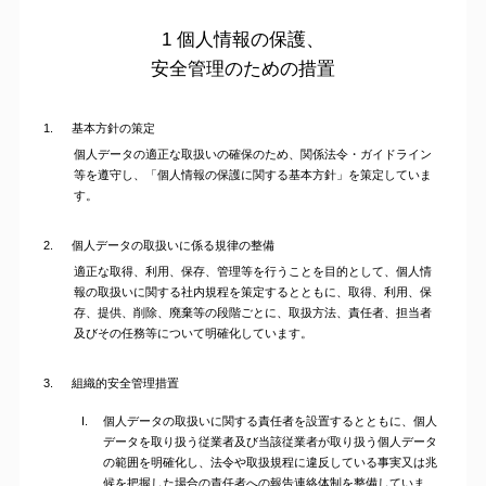
1 個人情報の保護、
安全管理のための措置
1.
基本方針の策定
個人データの適正な取扱いの確保のため、関係法令・ガイドライン
等を遵守し、「個人情報の保護に関する基本方針」を策定していま
す。
2.
個人データの取扱いに係る規律の整備
適正な取得、利用、保存、管理等を行うことを目的として、個人情
報の取扱いに関する社内規程を策定するとともに、取得、利用、保
存、提供、削除、廃棄等の段階ごとに、取扱方法、責任者、担当者
及びその任務等について明確化しています。
3.
組織的安全管理措置
個人データの取扱いに関する責任者を設置するとともに、個人
データを取り扱う従業者及び当該従業者が取り扱う個人データ
の範囲を明確化し、法令や取扱規程に違反している事実又は兆
候を把握した場合の責任者への報告連絡体制を整備していま