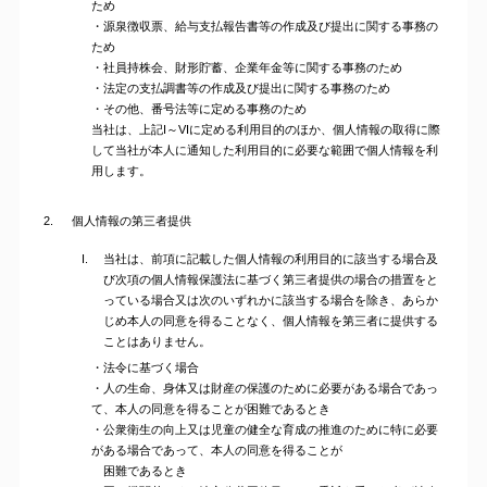
ため
・源泉徴収票、給与支払報告書等の作成及び提出に関する事務の
ため
・社員持株会、財形貯蓄、企業年金等に関する事務のため
・法定の支払調書等の作成及び提出に関する事務のため
・その他、番号法等に定める事務のため
当社は、上記I～VIに定める利用目的のほか、個人情報の取得に際
して当社が本人に通知した利用目的に必要な範囲で個人情報を利
用します。
2.
個人情報の第三者提供
当社は、前項に記載した個人情報の利用目的に該当する場合及
び次項の個人情報保護法に基づく第三者提供の場合の措置をと
っている場合又は次のいずれかに該当する場合を除き、あらか
じめ本人の同意を得ることなく、個人情報を第三者に提供する
ことはありません。
・法令に基づく場合
・人の生命、身体又は財産の保護のために必要がある場合であっ
て、本人の同意を得ることが困難であるとき
・公衆衛生の向上又は児童の健全な育成の推進のために特に必要
がある場合であって、本人の同意を得ることが
困難であるとき