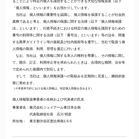
ることにより特定の個人を識別することができる大切な情報資産（以下
「個人情報」といいます）をお預かりしています。
当社は、個人情報の重要性を認識し、個人情報を保護することが社会的
責務であると考え、個人情報の保護に関する法律（以下「個人情報保護
法」といいます）、行政手続きにおける特定の個人情報を識別するための
番号の利用等に関する法律（以下「番号法」といいます）等の法令、関連
する業界ガイドライン等の規範及び社内規程等を遵守し、当社で取扱う個
人情報の取得、利用、管理を適正に行います。
なお、当社は、個人情報に関する本人の権利を尊重し、その情報に関し
て、開示、訂正、利用停止等を求められたときは、合理的な期間、法令等
で定められた範囲内で対応します。
そして、当社は、個人情報保護への取組みを定期的に見直し、継続的改
善に努めます。
（※本基本方針における個人情報は、特定個人情報を含みます）
個人情報取扱事業者の名称および代表者の氏名
事業者名：
株式会社ジェイアール東日本企画
代表取締役社長 石川 明彦
所在地：
東京都渋谷区恵比寿南1-5-5