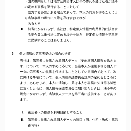
・国の機関若しくは地方公共団体又はその委託を受けた者が法令
の定める事務を遂行することに対して
協力する必要がある場合であって、本人の同意を得ることによ
り当該事務の遂行に支障を及ぼすおそれが
あるとき
前号にかかわらず、当社は、特定個人情報の利用目的に該当す
る場合又は番号法に定める場合を除き、特定個人情報を第三者
に提供することはありません。
3.
個人情報の第三者提供の場合の措置
当社は、第三者に提供される個人データ（要配慮個人情報を除きま
す）について、本人の求めに応じて、当該本人が識別される個人デ
ータの第三者への提供を停止することとしている場合であって、次
に掲げる事項について、個人情報保護委員会規則の定めるところに
より、あらかじめ、本人に通知し、又は本人が容易に知り得る状態
に置くとともに、個人情報保護委員会に届け出たときは、法令等の
規定にかかわらず、当該個人データを第三者に提供することがあり
ます。
第三者への提供を利用目的とすること
第三者に提供される個人データの項目（例、住所・氏名・電話
番号等）