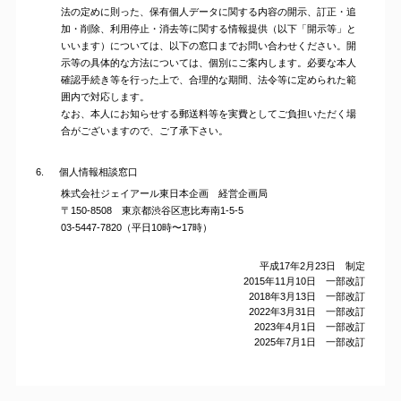
法の定めに則った、保有個人データに関する内容の開示、訂正・追
加・削除、利用停止・消去等に関する情報提供（以下「開示等」と
いいます）については、以下の窓口までお問い合わせください。開
示等の具体的な方法については、個別にご案内します。必要な本人
確認手続き等を行った上で、合理的な期間、法令等に定められた範
囲内で対応します。
なお、本人にお知らせする郵送料等を実費としてご負担いただく場
合がございますので、ご了承下さい。
6.
個人情報相談窓口
株式会社ジェイアール東日本企画 経営企画局
〒150-8508 東京都渋谷区恵比寿南1-5-5
03-5447-7820（平日10時〜17時）
平成17年2月23日 制定
2015年11月10日 一部改訂
2018年3月13日 一部改訂
2022年3月31日 一部改訂
2023年4月1日 一部改訂
2025年7月1日 一部改訂