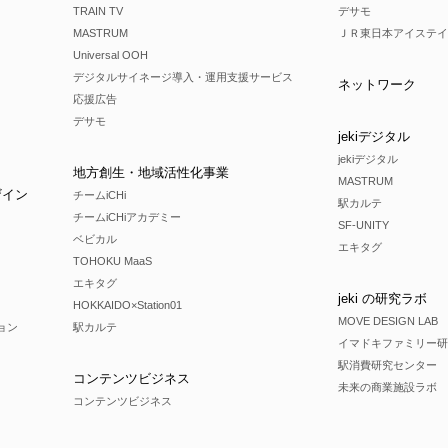
TRAIN TV
デサモ
MASTRUM
ＪＲ東日本アイステイ
Universal OOH
デジタルサイネージ導入・運用支援サービス
ネットワーク
応援広告
デサモ
jekiデジタル
jekiデジタル
地方創生・地域活性化事業
MASTRUM
ザイン
チームiCHi
駅カルテ
チームiCHiアカデミー
SF-UNITY
ベビカル
エキタグ
TOHOKU MaaS
エキタグ
jeki の研究ラボ
HOKKAIDO×Station01
MOVE DESIGN LAB
ョン
駅カルテ
イマドキファミリー研
駅消費研究センター
コンテンツビジネス
未来の商業施設ラボ
コンテンツビジネス