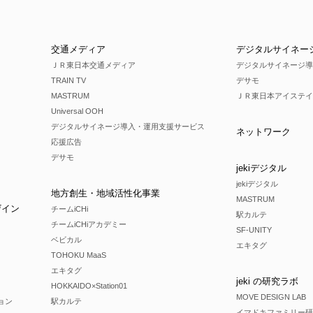
交通メディア
デジタルサイネー
ＪＲ東日本交通メディア
デジタルサイネージ導
TRAIN TV
デサモ
MASTRUM
ＪＲ東日本アイステイ
Universal OOH
デジタルサイネージ導入・運用支援サービス
ネットワーク
応援広告
デサモ
jekiデジタル
jekiデジタル
地方創生・地域活性化事業
MASTRUM
ザイン
チームiCHi
駅カルテ
チームiCHiアカデミー
SF-UNITY
ベビカル
エキタグ
TOHOKU MaaS
エキタグ
jeki の研究ラボ
HOKKAIDO×Station01
MOVE DESIGN LAB
ョン
駅カルテ
イマドキファミリー研