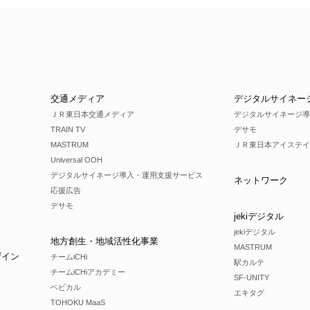
交通メディア
デジタルサイネー
ＪＲ東日本交通メディア
デジタルサイネージ導
TRAIN TV
デサモ
MASTRUM
ＪＲ東日本アイステイ
Universal OOH
デジタルサイネージ導入・運用支援サービス
ネットワーク
応援広告
デサモ
jekiデジタル
jekiデジタル
地方創生・地域活性化事業
MASTRUM
ザイン
チームiCHi
駅カルテ
チームiCHiアカデミー
SF-UNITY
ベビカル
エキタグ
TOHOKU MaaS