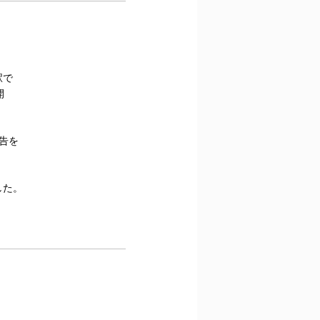
駅で
開
告を
した。