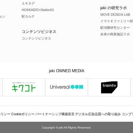
エキタグ
jeki の研究ラボ
HOKKAIDO×Station01
MOVE DESIGN LAB
ョン
駅カルテ
イマドキファミリー研
駅消費研究センター
コンテンツビジネス
未来の商業施設ラボ
コンテンツビジネス
jeki OWNED MEDIA
ポリシー
Cookieポリシー
パートナーシップ構築宣言
デジタル広告品質への取り組み
コンプ
Copyright © jeki All Rights Reserved.