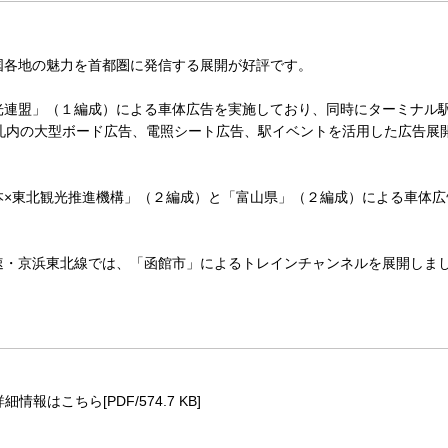
全国各地の魅力を首都圏に発信する展開が好評です。
観光連盟」（１編成）による車体広告を実施しており、同時にターミナル
の大型ボード広告、電照シート広告、駅イベントを活用した広告展
日本×東北観光推進機構」（２編成）と「富山県」（２編成）による車体広
快速・京浜東北線では、「函館市」によるトレインチャンネルを展開しま
詳細情報はこちら[PDF/574.7 KB]