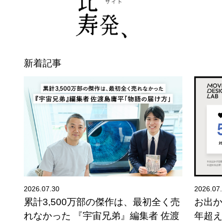
新着記事
2026.07.30
2026.07
夕
累計3,500万部の傑作は、最初全く売
お出
れなかった 『宇宙兄弟』編集者 佐渡
年超