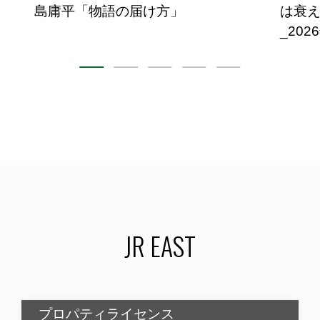
島庸平「物語の届け方」
は衰え
_202
JR EAST
プロパティライセンス