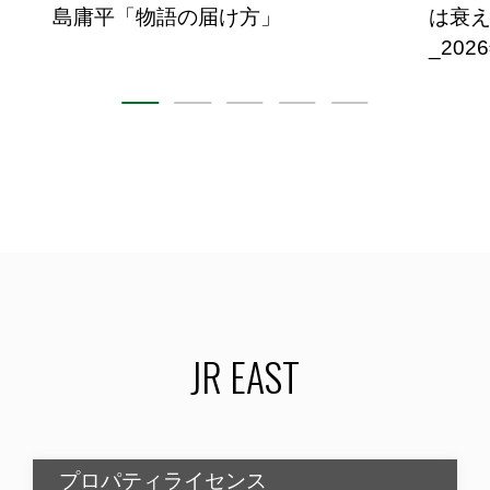
島庸平「物語の届け方」
は衰え
_202
JR EAST
プロパティライセンス