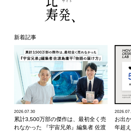
新着記事
2026.07.30
2026.07
夕
累計3,500万部の傑作は、最初全く売
お出
れなかった 『宇宙兄弟』編集者 佐渡
年超