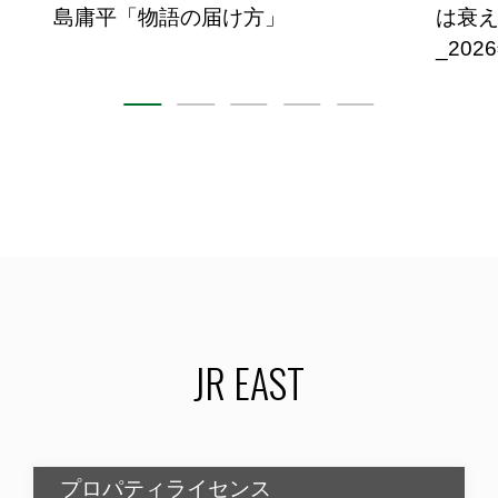
島庸平「物語の届け方」
は衰え
_202
JR EAST
プロパティライセンス