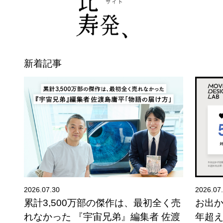
新着記事
2026.07.30
2026.07
夕
累計3,500万部の傑作は、最初全く売
お出
れなかった 『宇宙兄弟』編集者 佐渡
年超