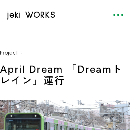
jeki WORKS
:
Project
April Dream 「Dreamト
レイン」運行