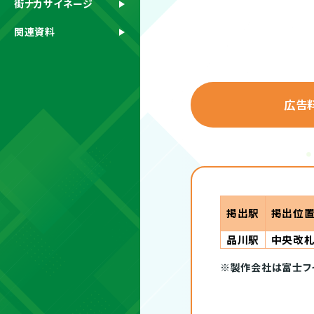
街ナカサイネージ
関連資料
広告
掲出駅
掲出位
品川駅
中央改
※製作会社は富士フ