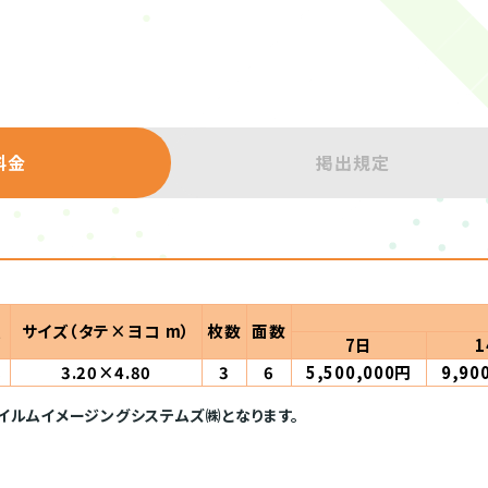
料金
掲出規定
置
サイズ（タテ×ヨコ m）
枚数
面数
7日
1
札
3.20×4.80
3
6
5,500,000円
9,90
イルムイメージングシステムズ㈱となります。