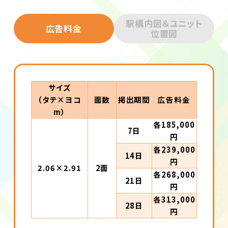
駅構内図＆ユニット
広告料金
位置図
サイズ
（タテ×ヨコ
面数
掲出期間
広告料金
m）
各185,000
7日
円
各239,000
14日
円
2.06×2.91
2面
各268,000
21日
円
各313,000
28日
円