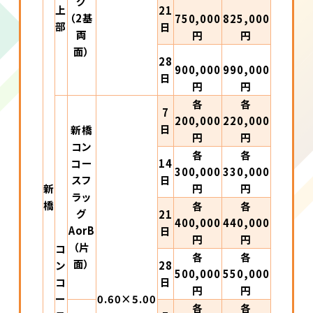
グ
上
21
（2基
750,000
825,000
部
日
両
円
円
面）
28
900,000
990,000
日
円
円
各
各
7
200,000
220,000
日
新橋
円
円
コン
各
各
コー
14
300,000
330,000
スフ
日
新
円
円
ラッ
橋
各
各
グ
21
400,000
440,000
AorB
日
円
円
（片
コ
各
各
面）
ン
28
500,000
550,000
コ
日
円
円
ー
0.60×5.00
各
各