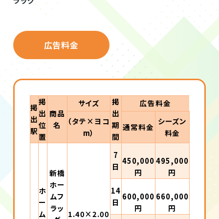
広告料金
掲
掲
サイズ
広告料金
掲
出
商品
出
出
（タテ×ヨコ
シーズン
位
名
期
通常料金
駅
m）
料金
置
間
7
450,000
495,000
日
円
円
新橋
ホー
ホ
14
ムフ
600,000
660,000
ー
日
ラッ
円
円
ム
1.40×2.00