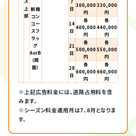
ス
7
300,000
330,000
上
日
新橋
円
円
部
コン
各
各
コー
14
400,000
440,000
スフ
日
円
円
ラッ
各
各
グ
21
500,000
550,000
AorB
日
円
円
（両
各
各
面）
28
600,000
660,000
日
円
円
※上記広告料金には、道路占用料を含
みます。
※シーズン料金適用月は7、8月となりま
す。