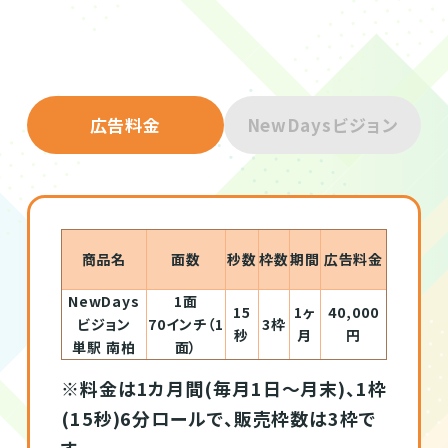
広告料金
NewDaysビジョン
商品名
面数
秒数
枠数
期間
広告料金
NewDays
1面
15
1ヶ
40,000
ビジョン
70インチ（1
3枠
秒
月
円
単駅 南柏
面）
※料金は1カ月間(毎月1日～月末)、1枠
(15秒)6分ロールで、販売枠数は3枠で