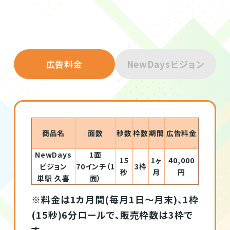
広告料金
NewDaysビジョン
商品名
面数
秒数
枠数
期間
広告料金
NewDays
1面
15
1ヶ
40,000
ビジョン
70インチ（1
3枠
秒
月
円
単駅 久喜
面）
※料金は1カ月間(毎月1日～月末)、1枠
(15秒)6分ロールで、販売枠数は3枠で