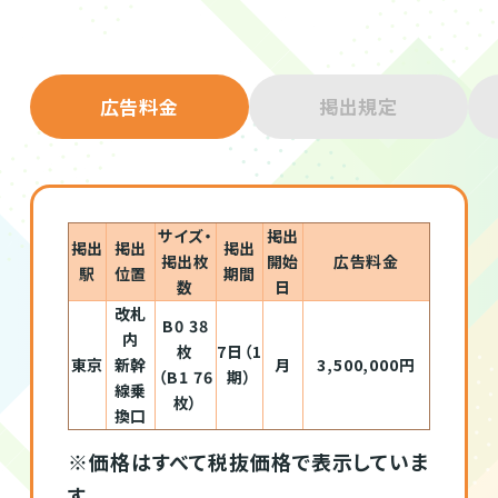
広告料金
掲出規定
サイズ・
掲出
掲出
掲出
掲出
掲出枚
開始
広告料金
駅
位置
期間
数
日
改札
B0 38
内
枚
7日（1
東京
新幹
月
3,500,000円
（B1 76
期）
線乗
枚）
換口
※価格はすべて税抜価格で表示していま
す。