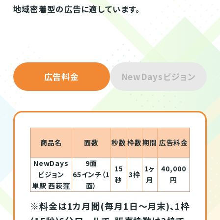
地域密着型の広告に適しています。
広告料金
NewDaysビジョン
商品名
面数
秒数
枠数
期間
広告料金
NewDays
9面
15
1ヶ
40,000
ビジョン
65インチ（1
3枠
秒
月
円
単駅 西荻窪
面）
※料金は1カ月間(毎月1日～月末)、1枠