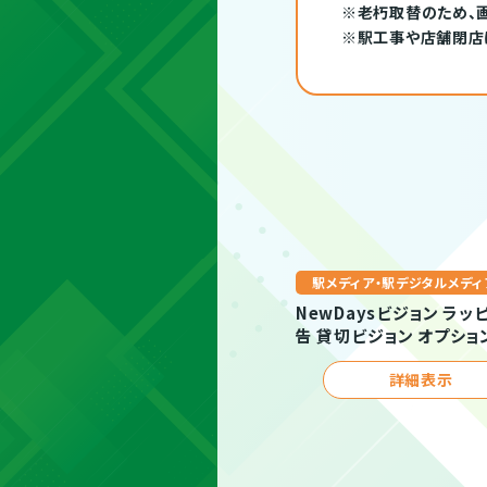
※老朽取替のため、
※駅工事や店舗閉店
駅メディア・駅デジタルメディ
NewDaysビジョン ラッ
告 貸切ビジョン オプショ
詳細表示