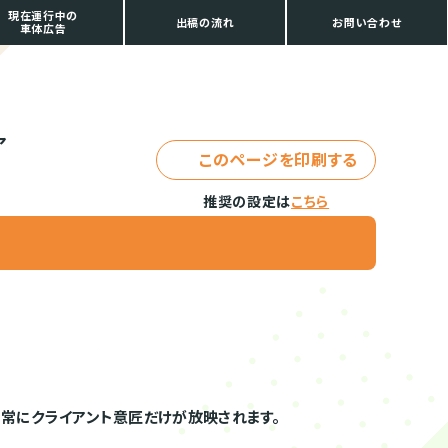
現在運行中の
出稿の流れ
お問い合わせ
車体広告
ア
このページを印刷する
推奨の設定は
こちら
、常にクライアント意匠だけが放映されます。