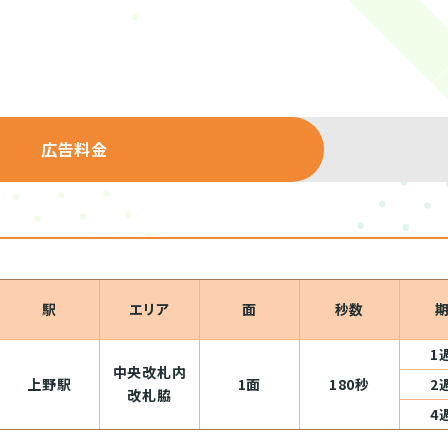
広告料金
駅
エリア
面
秒数
1
中央改札内
上野駅
1面
180秒
2
改札脇
4